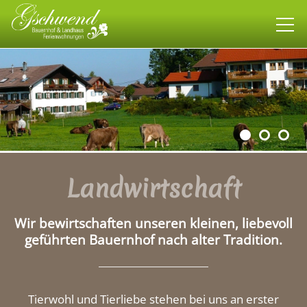
Bauernhof
Landwirtschaft
Tiere
Rund um den Hof
Landwirtschaft
Landhaus
Wir bewirtschaften unseren kleinen, liebevoll
Wohnen
geführten Bauernhof nach alter Tradition.
allgäuweit
Tierwohl und Tierliebe stehen bei uns an erster