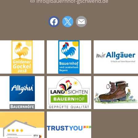
nf
b
rnh
f-gschw
nd
d