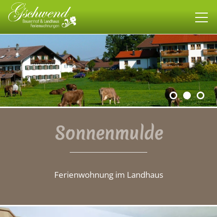
Bauernhof
Landhaus
Wohnen
Sonnenmulde
Gipfelblick
Schwalbennest
Ferienwohnung im Landhaus
Sonnenmulde
allgäuweit