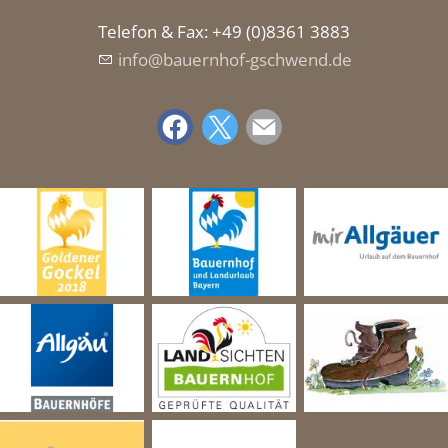
Telefon & Fax: +49 (0)8361 3883
nf
b
rnh
f-gschw
nd
d