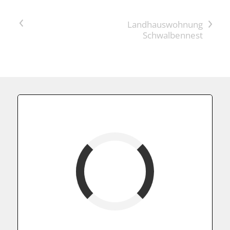
<
>
Fewoname
verfügbar (Anreise)
Abreise
verfügbar
belegt