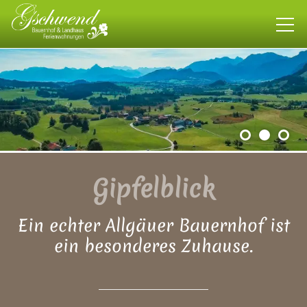
Bauernhof
Landhaus
Wohnen
Gipfelblick
Gipfelblick
Ein echter Allgäuer Bauernhof ist
Schwalbennest
ein besonderes Zuhause.
Sonnenmulde
allgäuweit