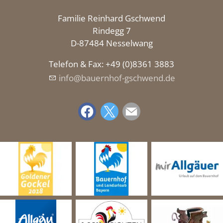
Familie Reinhard Gschwend
Rindegg 7
D-87484 Nesselwang
Telefon & Fax: +49 (0)8361 3883
nf
b
rnh
f-gschw
nd
d