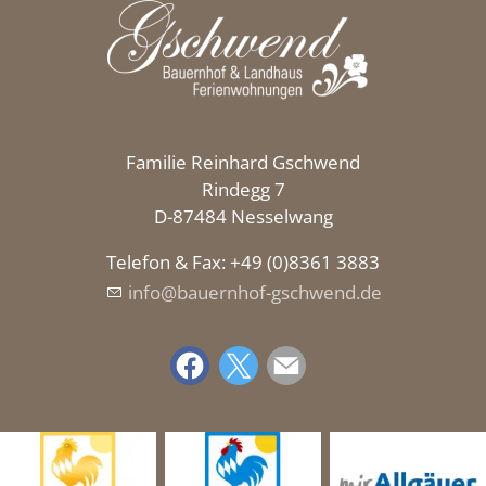
Familie Reinhard Gschwend
Rindegg 7
D-87484 Nesselwang
Telefon & Fax: +49 (0)8361 3883
nf
b
rnh
f-gschw
nd
d