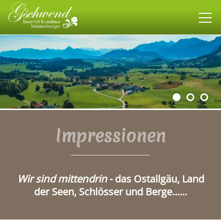
Bauernhof
Landhaus
Wohnen
Impressionen
allgäuweit
Wir sind mittendrin
-
das Ostallgäu, Land
Impressionen
der Seen, Schlösser und Berge......
Kontakt